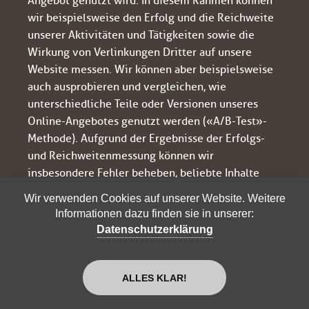
Angebot genutzt wird. In diesem Rahmen können
wir beispielsweise den Erfolg und die Reichweite
unserer Aktivitäten und Tätigkeiten sowie die
Wirkung von Verlinkungen Dritter auf unsere
Website messen. Wir können aber beispielsweise
auch ausprobieren und vergleichen, wie
unterschiedliche Teile oder Versionen unseres
Online-Angebotes genutzt werden («A/B-Test»-
Methode). Aufgrund der Ergebnisse der Erfolgs-
und Reichweitenmessung können wir
insbesondere Fehler beheben, beliebte Inhalte
stärken oder Verbesserungen an unserem Online-
Wir verwenden Cookies auf unserer Website. Weitere
Angebot vornehmen.
Informationen dazu finden sie in unserer:
Datenschutzerklärung
Für die Erfolgs- und Reichweitenmessung werden
in den meisten Fällen die
IP-Adressen
von
einzelnen Nutzerinnen und Nutzern gespeichert.
ALLES KLAR!
IP-Adressen werden in diesem Fall
grundsätzlich
gekürzt («IP-Masking»), um durch die